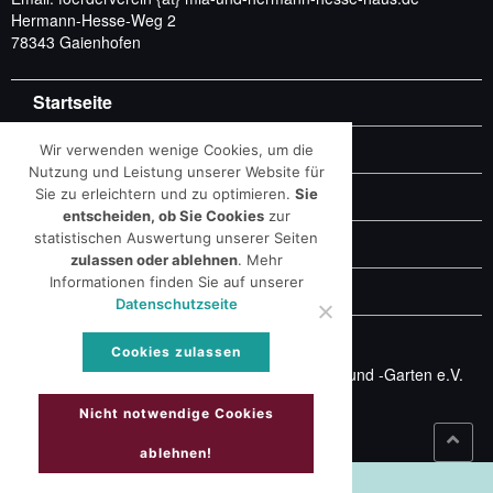
Hermann-Hesse-Weg 2
78343 Gaienhofen
Startseite
Besichtigungen und mehr
Wir verwenden wenige Cookies, um die
Nutzung und Leistung unserer Website für
Impressum & Datenschutz
Sie zu erleichtern und zu optimieren.
Sie
entscheiden, ob Sie Cookies
zur
statistischen Auswertung unserer Seiten
Kontakt & Terminanfrage
zulassen oder ablehnen
.
Mehr
Informationen finden Sie auf unserer
Widerruf
Datenschutzseite
Cookies zulassen
© Förderverein Mia- und Hermann-Hesse-Haus und -Garten e.V.
Developed by Hubertus Stock
Nicht notwendige Cookies
ablehnen!