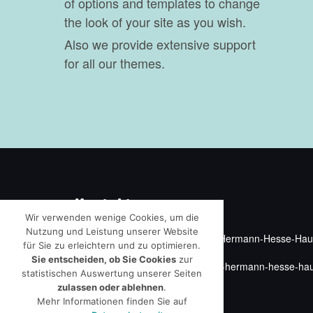
of options and templates to change
the look of your site as you wish.
Also we provide extensive support
for all our themes.
Kontakt
Wir verwenden wenige Cookies, um die
Nutzung und Leistung unserer Website
Förderverein Mia- und Mia- und Hermann-Hesse-Haus
für Sie zu erleichtern und zu optimieren.
Tel: 07735-440 653
Sie entscheiden, ob Sie Cookies
zur
Email: foerderverein {ät} mia-und-hermann-hesse-ha
statistischen Auswertung unserer Seiten
Hermann-Hesse-Weg 2
zulassen oder ablehnen
.
78343 Gaienhofen
Mehr Informationen finden Sie auf