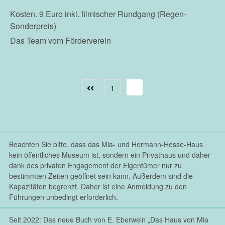
Kosten. 9 Euro inkl. filmischer Rundgang (Regen-
Sonderpreis)
Das Team vom Förderverein
1
2
Seitennummerierun
Previous
page
der
Beiträge
Beachten Sie bitte, dass das Mia- und Hermann-Hesse-Haus
kein öffentliches Museum ist, sondern ein Privathaus und daher
dank des privaten Engagement der Eigentümer nur zu
bestimmten Zeiten geöffnet sein kann. Außerdem sind die
Kapazitäten begrenzt. Daher ist eine Anmeldung zu den
Führungen unbedingt erforderlich.
Seit 2022: Das neue Buch von E. Eberwein „Das Haus von Mia