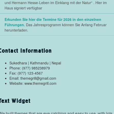
und Hermann Hesse-Leben im Einklang mit der Natur“ . Hier im
Haus signiert verfügbar
Erkunden Sie hier die Termine für 2026 in den einzelnen
Führungen.
Das Jahresprogramm können Sie Anfang Februar
herunterladen.
Contact Information
Sukedhara | Kathmandu | Nepal
Phone: (977) 985238979
Fax: (977) 123-4567
Email: themegrill@gmail.com
Website: www.themegrill.com
Text Widget
We built themes that are eye catching and easy to use, with lots