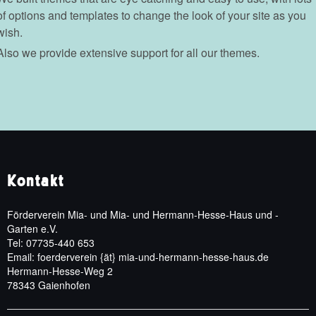
of options and templates to change the look of your site as you
wish.
Also we provide extensive support for all our themes.
Kontakt
Förderverein Mia- und Mia- und Hermann-Hesse-Haus und -
Garten e.V.
Tel: 07735-440 653
Email: foerderverein {ät} mia-und-hermann-hesse-haus.de
Hermann-Hesse-Weg 2
78343 Gaienhofen