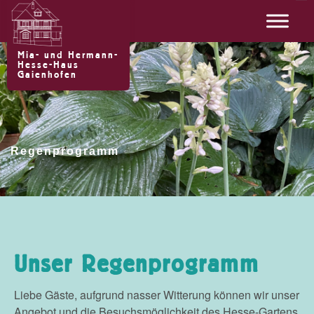
Zum
Inhalt
springen
Mia- und Hermann-
Hesse-Haus
Gaienhofen
Regenprogramm
Unser Regenprogramm
Liebe Gäste, aufgrund nasser Witterung können wir unser
Angebot und die Besuchsmöglichkeit des Hesse-Gartens